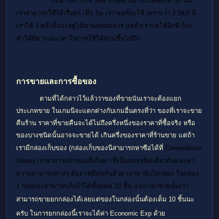
****Trick ในการใช้ Skill Power Up กับ Defence Up นัน
เราสามารถใช้ได้เรื่อยๆ เมื่อ Sp เรา พอที่จะใช้ เพราะว่า 2 Skill นี
เราใช้ 1 ครั้งนั้นจะอยู่ได้นานพอสมควร แต่ถ้าเรากดใช้อีกที ก็จะ
ทำให้ยืด ระยะเวลาในการใช้ให้นานขึ้นไปอีก
การขายและการซื้อของ
ตามที่ได้กล่าวไว้แล้วว่าของที่ขายนันเราจะต้องแยก
ประเภทขาย ในเกมนีจะแตกต่างกับเกมอื่นตรงที่ว่า ของที่เราจะขาย
คืนร้าน ราคาที่ขายคืนจะได้ไม่ถึงครึ่งหนึ่งของราคาที่ซื้อจริง หรือ
ของบางชนิดนั้นอาจจะขายได้ เกินครึ่งของราคาที่ร้านขาย แต่ถ้า
เรามีกล่องเก็บของ (กล่องเก็บของนีสามารถหาซือได้ที่
Convenience
Stone) เราสามารถนำของที่เก็บมา ที่เป็นของชนิดเดียวกันและค่า
ความสามารถต่างๆ ต้อง เหมือนกันด้วย เอามาจับใส่กล่อง ในกล่อง
1 กล่องจะสามารถเก็บไว้ได้ทั้งหมด 10 ชิ้น และเวลาขายนั้นเรา
สามารถขายยกกล่องได้เลยแต่
ของในกล่องนั้นต้องเต็ม 10 ชิ้นนะ
ครับ ในการยกกล่องนี้เราจะได้ค่า
Economic Exp ด้วย