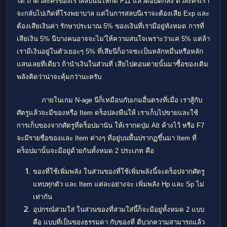
ได้ ถ้าตัวละครของเราสลบนั้นให้กด
F11 แล้วตอบตกลง ตัวละครเรา
จะกลับไปเกิดที่โรงพยาบาล แต่ในการสลบนีเราจะต้องเสีย
Exp และ
ต้องเสียเงินค่า รักษาประมาณ 5% ของเงินที่เรามีอยู่ทังหมด การที่
เสียเงิน 5% นีบางคนอาจจะไม'ให้ความสนใจเพราะว่าแค่ 5% แต่ล้า
เรามีเงินอยู่ในตัวเยอะๆ 5% ที่เสึยนีก็อาจชะเป็นหลักหมื่นหรือหลัก
แสนเลยทีเดียว ถ้านำเงินในส่วนที่ เสียไปตอนตายนั้นมาซื้อของเติม
พลังคิดว่าน่าจะคุ้มกว่านะครับ
ภายในเกม
N-age นีก็เหมือนกับเกมอื่นตรงที่เมื่อ เราสู้กับ
ศัตรูแล้วจะมีของหรือ
Item ดร็อปลงพืนให้ เราเก็บไปขายและใช้
การเก็บของจากศัตรูที่ดร็อปมานัน ให้เรากดปุ่ม
Alt ค้างไว้ หรือ F7
จะมีรายชื่อของและ
Item ต่างๆ ที่อยู่บนพื้นปรากฏขึ้นมา
Item ที่
ดร็อปมานั้นจะมีอยู่ด้วยกันทั้งหมด 2 ประเภท คือ
ของที่ใช้เพิ่มพลัง ในส่วนของที่ใช้เพิ่มพลังนี้จะดร็อปจากศัตรู
แทบทุกตัว และ
Item แต่ละอย่างจะ เพิ่มพลัง
Hp และ
Sp ไม่
เท่ากัน
อุปกรณ์สวมใส่ ในส่วนของที่สวมใส่นี้ก็จะมีอยู่ทั้งหมด 2 แบบ
คือ แบบที่เป็นของธรรมดา กับของที่ ตีบวกความสามารถแล้ว