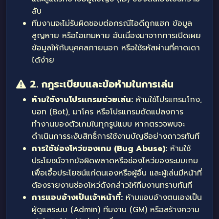
ลับ
ทีมงานจะไม่รับผิดชอบต่อกรณีไอดีถูกแฮก ข้อมูล
สูญหาย หรือไอเทมหาย อันเนื่องมาจากการเปิดเผย
ข้อมูลให้กับบุคคลภายนอก หรือใช้รหัสผ่านที่คาดเดา
ได้ง่าย
2. กฎระเบียบและข้อห้ามในการเล่น
ห้ามใช้งานโปรแกรมช่วยเล่น:
ห้ามใช้โปรแกรมโกง,
บอท (Bot), มาโคร หรือโปรแกรมดัดแปลงการ
ทำงานของตัวเกมในทุกรูปแบบ หากตรวจพบจะ
ดำเนินการระงับสิทธิ์การใช้งานบัญชีอย่างถาวรทันที
การใช้ช่องโหว่ของเกม (Bug Abuse):
ห้ามใช้
ประโยชน์จากข้อผิดพลาดหรือช่องโหว่ของระบบเกม
เพื่อเอื้อประโยชน์แก่ตนเองหรือผู้อื่น และผู้เล่นมีหน้าที่
ต้องรายงานช่องโหว่ดังกล่าวให้ทีมงานทราบทันที
การแอบอ้างเป็นเจ้าหน้าที่:
ห้ามแอบอ้างตนเองเป็น
ผู้ดูแลระบบ (Admin) ทีมงาน (GM) หรือสร้างความ