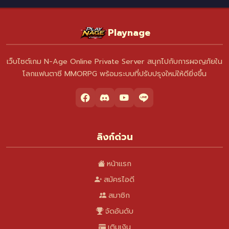
Playnage
เว็บไซต์เกม N-Age Online Private Server สนุกไปกับการผจญภัยใน
โลกแฟนตาซี MMORPG พร้อมระบบที่ปรับปรุงใหม่ให้ดียิ่งขึ้น
ลิงก์ด่วน
หน้าแรก
สมัครไอดี
สมาชิก
จัดอันดับ
เติมเงิน