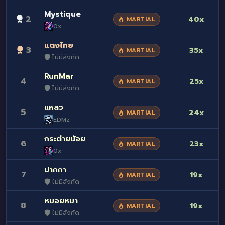
Mystique
2
40x
MARTIAL
0x
แตงไทย
3
35x
MARTIAL
ไม่มีสังกัด
RunMar
4
25x
MARTIAL
ไม่มีสังกัด
แหลว
5
24x
MARTIAL
EDMz
กระต่ายน้อย
6
23x
MARTIAL
0x
ปากกา
7
19x
MARTIAL
ไม่มีสังกัด
หมอยหมา
8
19x
MARTIAL
ไม่มีสังกัด