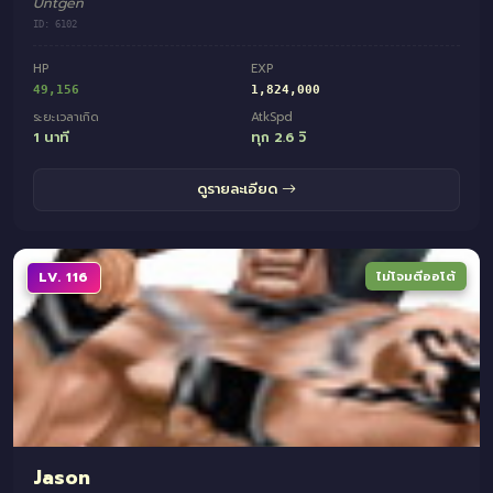
Untgen
ID: 6102
HP
EXP
49,156
1,824,000
ระยะเวลาเกิด
AtkSpd
1 นาที
ทุก 2.6 วิ
ดูรายละเอียด
ไม่โจมตีออโต้
LV. 116
Jason