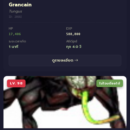
Grancain
Tungus
ID: 20502
HP
EXP
17,406
588,800
ระยะเวลาเกิด
AtkSpd
1 นาที
ทุก 4.0 วิ
ดูรายละเอียด
LV. 98
ไม่โจมตีออโต้