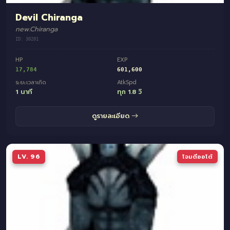
Devil Chiranga
new.Chiranga
ID: 30201
HP
EXP
17,784
601,600
ระยะเวลาเกิด
AtkSpd
1 นาที
ทุก 1.8 วิ
ดูรายละเอียด
LV. 96
โจมตีออโต้