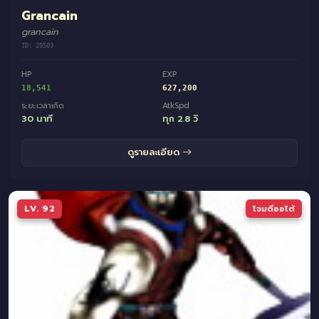
Grancain
grancain
ID: 20503
HP
EXP
18,541
627,200
ระยะเวลาเกิด
AtkSpd
30 นาที
ทุก 2.8 วิ
ดูรายละเอียด
LV. 92
โจมตีออโต้