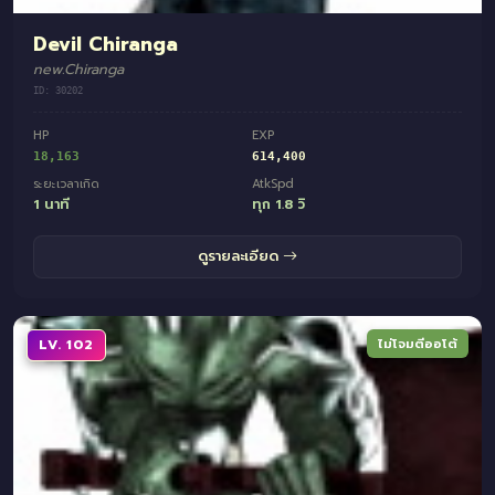
Devil Chiranga
new.Chiranga
ID: 30202
HP
EXP
18,163
614,400
ระยะเวลาเกิด
AtkSpd
1 นาที
ทุก 1.8 วิ
ดูรายละเอียด
ไม่โจมตีออโต้
LV. 102