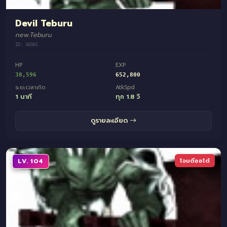
Devil Teburu
new.Teburu
ID: 30301
HP
EXP
38,596
652,800
ระยะเวลาเกิด
AtkSpd
1 นาที
ทุก 1.8 วิ
ดูรายละเอียด
โจมตีออโต้
LV. 104