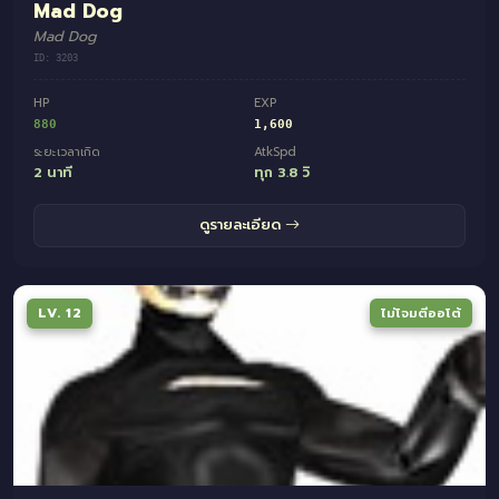
Mad Dog
Mad Dog
ID: 3203
HP
EXP
880
1,600
ระยะเวลาเกิด
AtkSpd
2 นาที
ทุก 3.8 วิ
ดูรายละเอียด
LV. 12
ไม่โจมตีออโต้