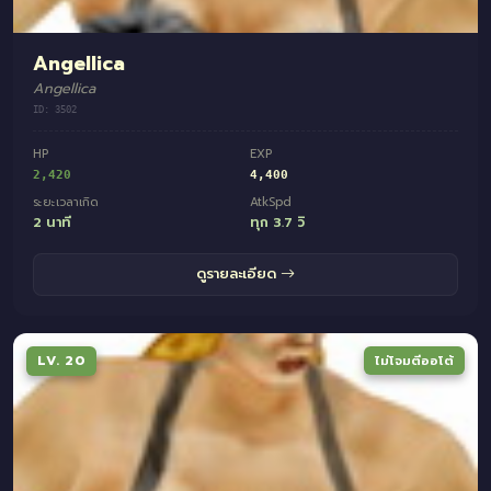
Angellica
Angellica
ID: 3502
HP
EXP
2,420
4,400
ระยะเวลาเกิด
AtkSpd
2 นาที
ทุก 3.7 วิ
ดูรายละเอียด
LV. 20
ไม่โจมตีออโต้