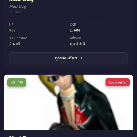
Mad Dog
ID: 3201
HP
EXP
880
1,600
ระยะเวลาเกิด
AtkSpd
2 นาที
ทุก 3.8 วิ
ดูรายละเอียด
LV. 10
โจมตีออโต้