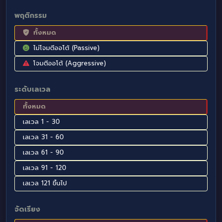
พฤติกรรม
ทั้งหมด
ไม่โจมตีออโต้ (Passive)
โจมตีออโต้ (Aggressive)
ระดับเลเวล
ทั้งหมด
เลเวล 1 - 30
เลเวล 31 - 60
เลเวล 61 - 90
เลเวล 91 - 120
เลเวล 121 ขึ้นไป
จัดเรียง