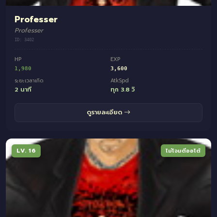
Professer
Professer
ID: 3402
HP
EXP
1,980
3,600
ระยะเวลาเกิด
AtkSpd
2 นาที
ทุก 3.8 วิ
ดูรายละเอียด
LV. 16
ไม่โจมตีออโต้