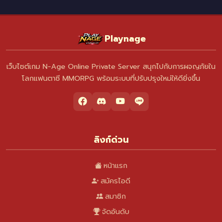
Playnage
เว็บไซต์เกม N-Age Online Private Server สนุกไปกับการผจญภัยใน
โลกแฟนตาซี MMORPG พร้อมระบบที่ปรับปรุงใหม่ให้ดียิ่งขึ้น
ลิงก์ด่วน
หน้าแรก
สมัครไอดี
สมาชิก
จัดอันดับ