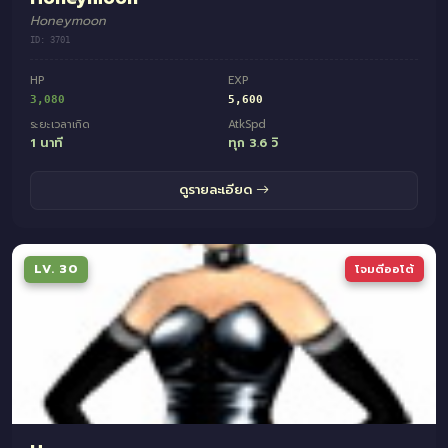
Honeymoon
ID: 3701
HP
EXP
3,080
5,600
ระยะเวลาเกิด
AtkSpd
1 นาที
ทุก 3.6 วิ
ดูรายละเอียด
LV. 30
โจมตีออโต้