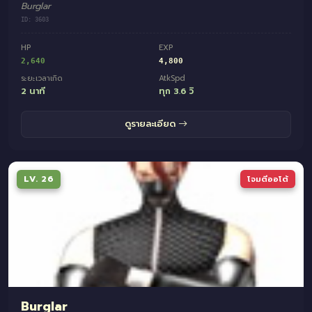
Burglar
ID: 3603
HP
EXP
2,640
4,800
ระยะเวลาเกิด
AtkSpd
2 นาที
ทุก 3.6 วิ
ดูรายละเอียด
LV. 26
โจมตีออโต้
Burglar