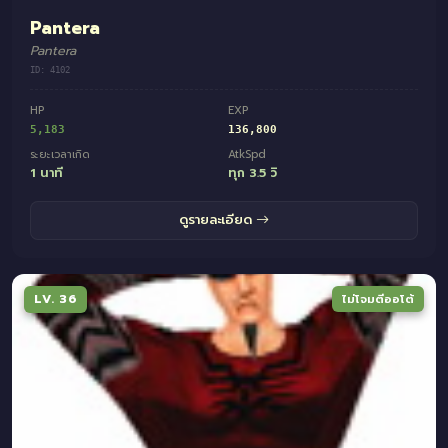
Pantera
Pantera
ID: 4102
HP
EXP
5,183
136,800
ระยะเวลาเกิด
AtkSpd
1 นาที
ทุก 3.5 วิ
ดูรายละเอียด
LV. 36
ไม่โจมตีออโต้