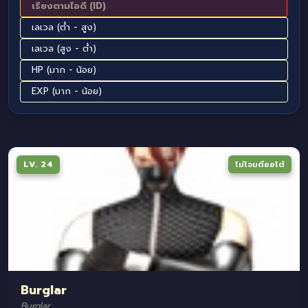
เรียงตามไอดี (ID)
เลเวล (ต่ำ - สูง)
เลเวล (สูง - ต่ำ)
HP (มาก - น้อย)
EXP (มาก - น้อย)
LV. 24
ไม่โจมตีออโต้
Burglar
Burglar