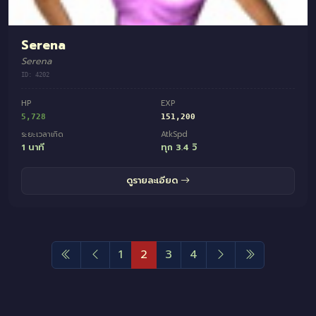
Serena
Serena
ID: 4202
HP
EXP
5,728
151,200
ระยะเวลาเกิด
AtkSpd
1 นาที
ทุก 3.4 วิ
ดูรายละเอียด
1
2
3
4