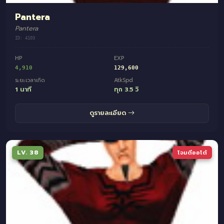
Pantera
Pantera
ID: 4103
HP
EXP
4,910
129,600
ระยะเวลาเกิด
AtkSpd
1 นาที
ทุก 3.5 วิ
ดูรายละเอียด
LV. 38
โจมตีออโต้