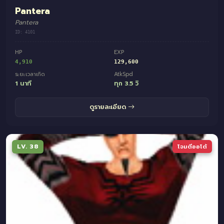
Pantera
Pantera
ID: 4101
HP
EXP
4,910
129,600
ระยะเวลาเกิด
AtkSpd
1 นาที
ทุก 3.5 วิ
ดูรายละเอียด
LV. 38
โจมตีออโต้