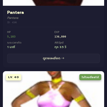
Pantera
Pantera
ID: 4106
HP
EXP
5,183
136,800
ระยะเวลาเกิด
AtkSpd
1 นาที
ทุก 3.5 วิ
ดูรายละเอียด
LV. 40
ไม่โจมตีออโต้