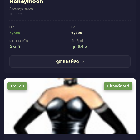
Honeymoon
Honeymoon
ID: 3702
HP
EXP
3,300
6,000
ระยะเวลาเกิด
AtkSpd
2 นาที
ทุก 3.6 วิ
ดูรายละเอียด
LV. 28
ไม่โจมตีออโต้