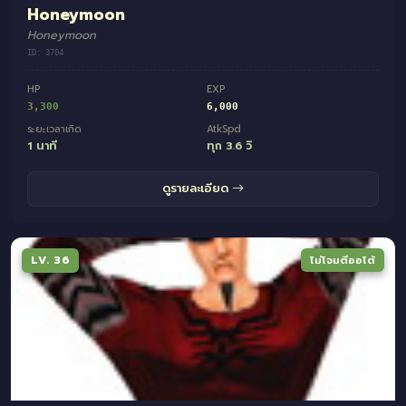
Honeymoon
Honeymoon
ID: 3704
HP
EXP
3,300
6,000
ระยะเวลาเกิด
AtkSpd
1 นาที
ทุก 3.6 วิ
ดูรายละเอียด
LV. 36
ไม่โจมตีออโต้