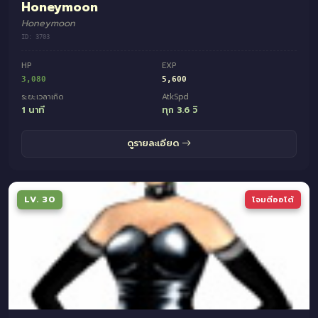
Honeymoon
Honeymoon
ID: 3703
HP
EXP
3,080
5,600
ระยะเวลาเกิด
AtkSpd
1 นาที
ทุก 3.6 วิ
ดูรายละเอียด
LV. 30
โจมตีออโต้