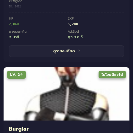
Burglar
ID: 3602
HP
EXP
2,860
5,200
ระยะเวลาเกิด
AtkSpd
2 นาที
ทุก 3.6 วิ
ดูรายละเอียด
LV. 24
ไม่โจมตีออโต้
Burglar