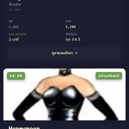
Burglar
ID: 3604
HP
EXP
2,860
5,200
ระยะเวลาเกิด
AtkSpd
2 นาที
ทุก 3.6 วิ
ดูรายละเอียด
LV. 28
ไม่โจมตีออโต้
Honeymoon