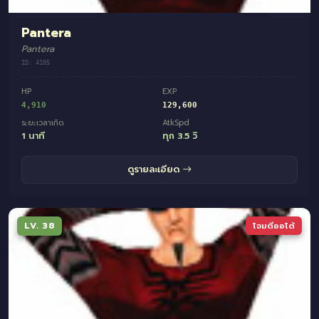
Pantera
Pantera
ID: 4105
HP
EXP
4,910
129,600
ระยะเวลาเกิด
AtkSpd
1 นาที
ทุก 3.5 วิ
ดูรายละเอียด
LV. 38
โจมตีออโต้