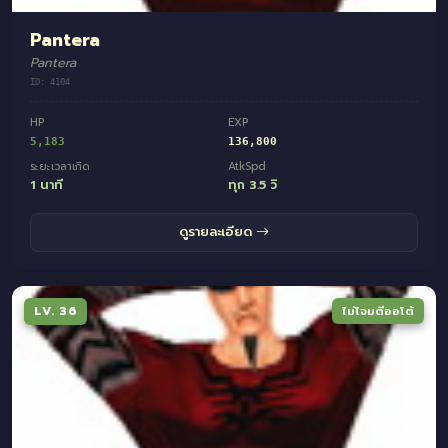
Pantera
Pantera
ID: 4104
HP
EXP
5,183
136,800
ระยะเวลาเกิด
AtkSpd
1 นาที
ทุก 3.5 วิ
ดูรายละเอียด
LV. 36
ไม่โจมตีออโต้