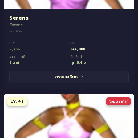
Serena
Serena
ID: 4201
HP
EXP
5,456
144,000
ระยะเวลาเกิด
AtkSpd
1 นาที
ทุก 3.4 วิ
ดูรายละเอียด
LV. 42
โจมตีออโต้